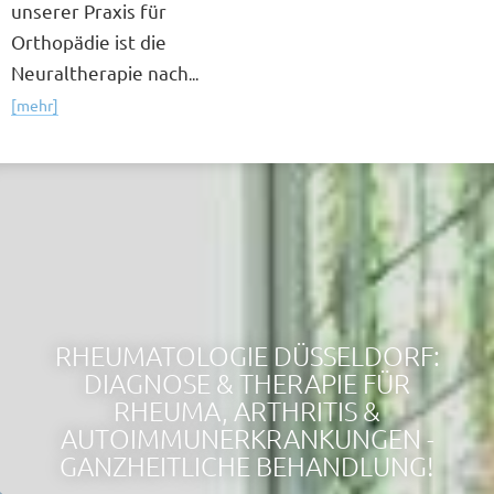
unserer Praxis für
Orthopädie ist die
Neuraltherapie nach
...
[mehr]
RHEUMATOLOGIE DÜSSELDORF:
DIAGNOSE & THERAPIE FÜR
RHEUMA, ARTHRITIS &
AUTOIMMUNERKRANKUNGEN -
GANZHEITLICHE BEHANDLUNG!