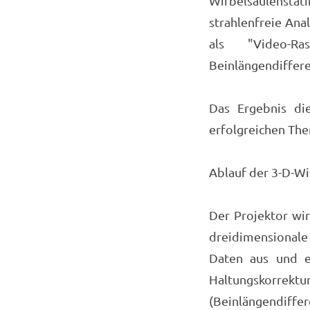
Wirbelsäulenstat
strahlenfreie An
als "Video-Ra
Beinlängendiffer
Das Ergebnis di
erfolgreichen The
Ablauf der 3-D-Wi
Der Projektor wir
dreidimensional
Daten aus und e
Haltungskorrektu
(Beinlängendiffer