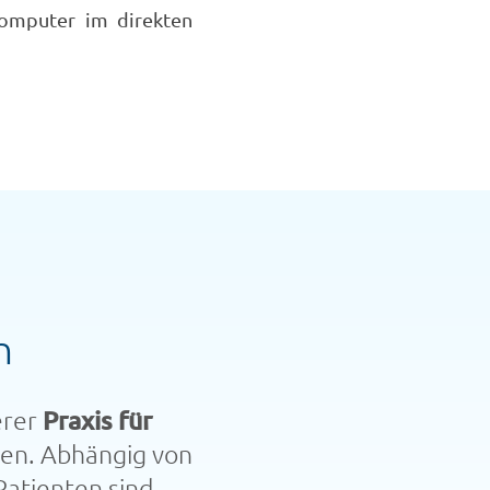
omputer im direkten
n
erer
Praxis für
en. Abhängig von
atienten sind