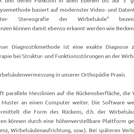
ik und deren Funktion in allen Ebenen bis auf 3° g
alysemethode basiert auf modernster Video- und Daten
ster- Stereografie der Wirbelsäule" bezei
enzen können damit ebenso erkannt werden wie Becken
eser Diagnostikmethode ist eine exakte Diagnose z
rapie bei Struktur- und Funktionsstörungen an der Wirb
rbelsäulenvermessung in unserer Orthopädie Praxis
ft parallele Messlinien auf die Rückenoberfläche, die
e Muster an einen Computer weiter. Die Software w
rmittelt die Form des Rückens, d.h. der Wirbelsäu
ren können durch eine höhenverstellbare Plattform g
enz, Wirbelsäulenaufrichtung, usw.). Bei späteren Ver