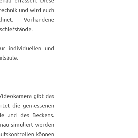
enau erfassen. Diese
technik und wird auch
chnet. Vorhandene
schiefstände.
ur individuellen und
elsäule.
 Videokamera gibt das
ertet die gemessenen
le und des Beckens.
enau simuliert werden
laufskontrollen können