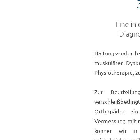
Eine in 
Diagno
Haltungs- oder f
muskulären Dysbal
Physiotherapie, z
Zur Beurteilu
verschleißbeding
Orthopäden ein 
Vermessung mit n
können wir in 