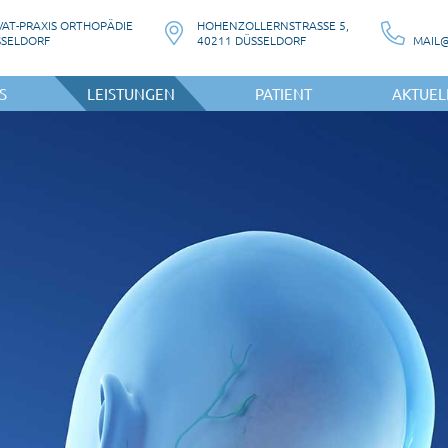
VAT-PRAXIS ORTHOPÄDIE
HOHENZOLLERNSTRASSE 5,
SSELDORF
40211 DÜSSELDORF
S
LEISTUNGEN
PATIENT
AKTUEL