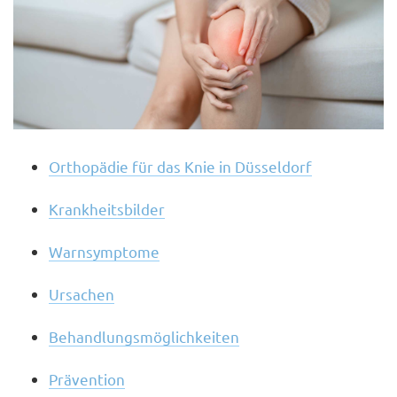
Orthopädie für das Knie in Düsseldorf
Krankheitsbilder
Warnsymptome
Ursachen
Behandlungsmöglichkeiten
Prävention